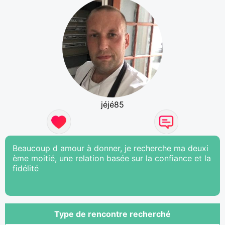
jéjé85
Beaucoup d amour à donner, je recherche ma deuxi
ème moitié, une relation basée sur la confiance et la
fidélité
Type de rencontre recherché