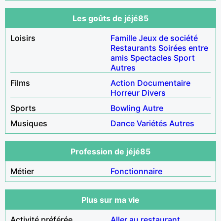
Les goûts de jéjé85
Loisirs
Famille
Jeux de société
Restaurants
Soirées entre
amis
Spectacles
Sport
Autres
Films
Action
Documentaire
Horreur
Divers
Sports
Bowling
Autre
Musiques
Dance
Variétés
Autres
Profession de jéjé85
Métier
Fonctionnaire
Plus sur ma vie
Activité préférée
Aller au restaurant