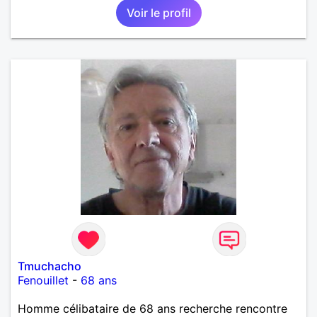
Voir le profil
que je désir temps. Faux profil, profiteuse et autres
joyeuseté passer votre chemin, vous ne
m'intéressez pas du tout!
Tmuchacho
Fenouillet
-
68 ans
Homme célibataire de 68 ans recherche rencontre