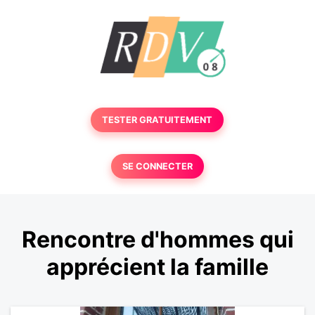
TESTER GRATUITEMENT
SE CONNECTER
Rencontre d'hommes qui
apprécient la famille