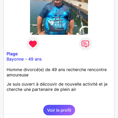
Plage
Bayonne
-
49 ans
Homme divorcé(e) de 49 ans recherche rencontre
amoureuse
Je suis ouvert à découvir de nouvelle activité et je
cherche une partenaire de plein air
Voir le profil