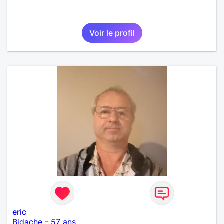
Voir le profil
eric
Bidache
-
57 ans