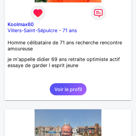
Koolmax60
Villers-Saint-Sépulcre
-
71 ans
Homme célibataire de 71 ans recherche rencontre
amoureuse
je m'appelle didier 69 ans retraite optimiste actif
essaye de garder l esprit jeune
Voir le profil