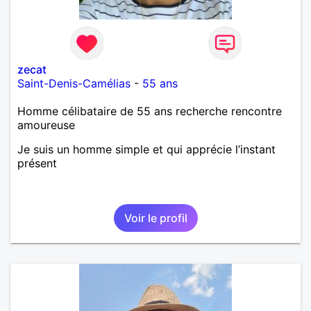
zecat
Saint-Denis-Camélias
-
55 ans
Homme célibataire de 55 ans recherche rencontre
amoureuse
Je suis un homme simple et qui apprécie l’instant
présent
Voir le profil