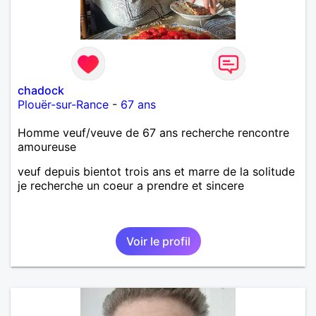
chadock
Plouër-sur-Rance
-
67 ans
Homme veuf/veuve de 67 ans recherche rencontre
amoureuse
veuf depuis bientot trois ans et marre de la solitude
je recherche un coeur a prendre et sincere
Voir le profil