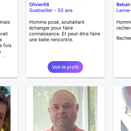
Olivier68
Bebair
Guebwiller
-
50 ans
Lanne
 mais
Homme posé, souhaitant
Homme 
échanger pour faire
recher
rait
connaissance. Et peut-être faire
Reche
a
une belle rencontre.
a fois
s
ave…
Voir le profil