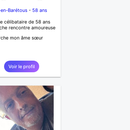
-en-Barétous
-
58 ans
célibataire de 58 ans
che rencontre amoureuse
rche mon âme sœur
Voir le profil