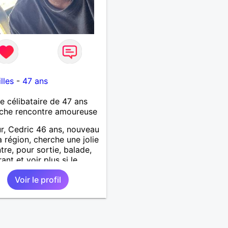
lles
-
47 ans
célibataire de 47 ans
che rencontre amoureuse
r, Cedric 46 ans, nouveau
a région, cherche une jolie
tre, pour sortie, balade,
ant et voir plus si le
t passe. Je suis sociable,
Voir le profil
t, patient, j’aime rire et
ter..