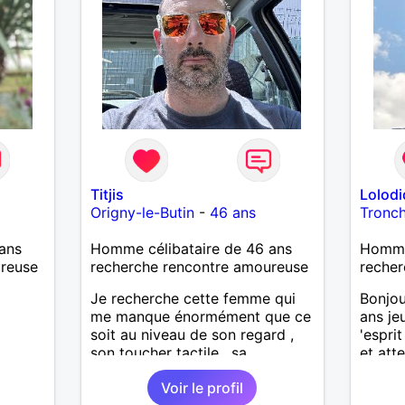
Titjis
Lolod
Origny-le-Butin
-
46 ans
Tronc
ans
Homme célibataire de 46 ans
Homme
ureuse
recherche rencontre amoureuse
recher
Je recherche cette femme qui
Bonjou
me manque énormément que ce
ans je
soit au niveau de son regard ,
'esprit
son toucher tactile , sa
et att
simplicité , sa douceur bref tout
de la 
Voir le profil
ces défauts et ses qualités pour
beauco