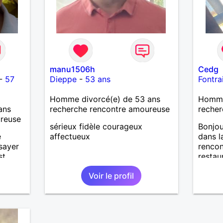
manu1506h
Cedg
-
57
Dieppe
-
53 ans
Fontrai
Homme divorcé(e) de 53 ans
Homme 
ans
recherche rencontre amoureuse
recher
ureuse
sérieux fidèle courageux
Bonjou
e
affectueux
dans l
ssayer
rencon
st
restaur
éçu en
couran
Voir le profil
que
sourian
plaisan