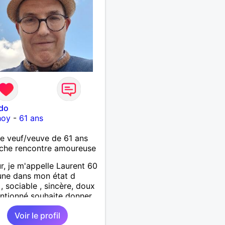
ido
hoy
-
61 ans
 veuf/veuve de 61 ans
che rencontre amoureuse
r, je m'appelle Laurent 60
une dans mon état d
 , sociable , sincère, doux
entionné souhaite donner
tendresse , de l'amour et
Voir le profil
up de bonheur a la