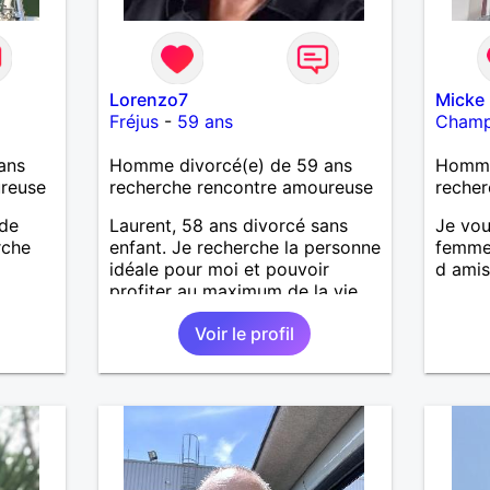
Lorenzo7
Micke
Fréjus
-
59 ans
Cham
ans
Homme divorcé(e) de 59 ans
Homme
ureuse
recherche rencontre amoureuse
recher
 de
Laurent, 58 ans divorcé sans
Je vou
rche
enfant. Je recherche la personne
femme 
idéale pour moi et pouvoir
d ami
profiter au maximum de la vie
de couple
Voir le profil