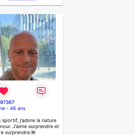
qui souhaitera partager
. Bientôt en retraite a la
l 'année et libre de toute
inte. Digne de confiance à
me qui voudras m 'en
er en toute sincérité.
e reste venez me
rir par un échange.
i97367
ne
-
46 ans
 sportif, j’adore la nature
umour. J’aime surprendre et
re surprendre.🌺