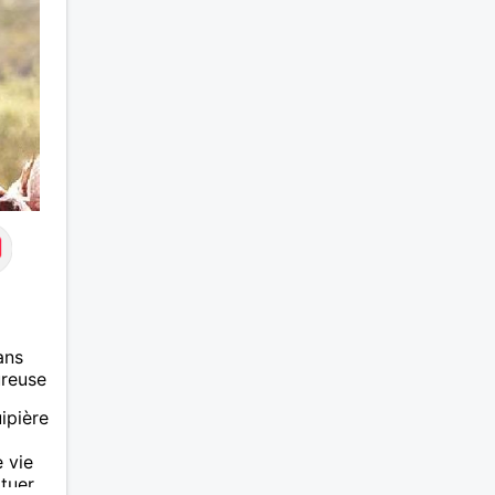
ans
ureuse
ipière
 vie
tuer,