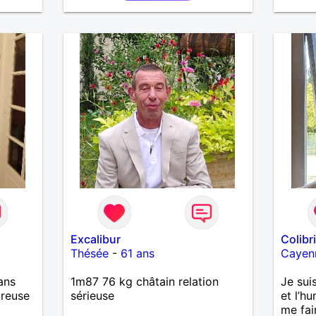
une relation pérenne
femme 
ma vie 
fin de 
contra
la fem
accord
Pour l
découv
Excalibur
Colibr
Thésée
-
61 ans
Cayen
ans
1m87 76 kg châtain relation
Je suis
ureuse
sérieuse
et l’h
me fai