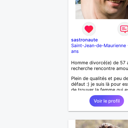
sastronaute
Saint-Jean-de-Maurienne
ans
Homme divorcé(e) de 57 
recherche rencontre amo
Plein de qualités et peu d
défaut :) je suis là pour e
de trouver la femme qui e
faite pour moi. J'ai été d
Voir le profil
amour mais j'y crois plus 
jamais.