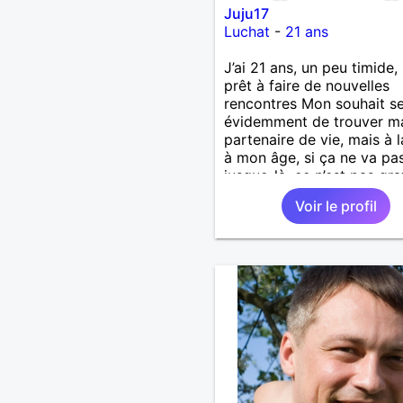
Juju17
Luchat
-
21 ans
J’ai 21 ans, un peu timide,
prêt à faire de nouvelles
rencontres Mon souhait se
évidemment de trouver m
partenaire de vie, mais à l
à mon âge, si ça ne va pa
jusque-là, ce n’est pas gr
Voir le profil