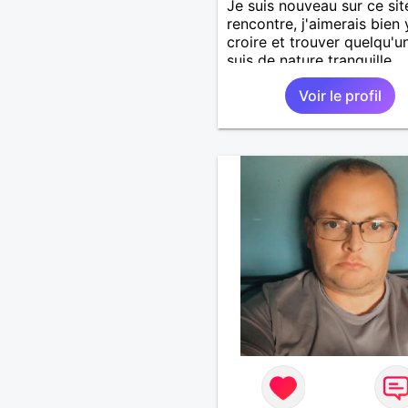
Je suis nouveau sur ce sit
rencontre, j'aimerais bien 
croire et trouver quelqu'un
suis de nature tranquille,
réaliste, bien la tête sur le
Voir le profil
épaules, je ne juge person
nul n'est parfait. Au plaisi
lire !