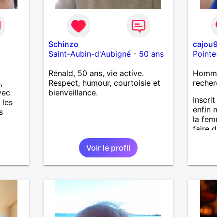
Schinzo
cajou
Saint-Aubin-d'Aubigné
-
50 ans
Pointe
Rénald, 50 ans, vie active.
Homme
,
Respect, humour, courtoisie et
recher
vec
bienveillance.
Inscrit
 les
enfin 
s
la fem
faire 
j'aura
ire une
Voir le profil
projet
pas
voyage
rouver
choses