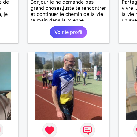
e de
Bonjour je ne demande pas
Partag
y
grand choses,juste te rencontrer
vivre .
, je
et continuer le chemin de la vie
la vie
ta main dans la mienne
un ave
s
Que ch
Voir le profil
ne car
que le
r de te
vous li