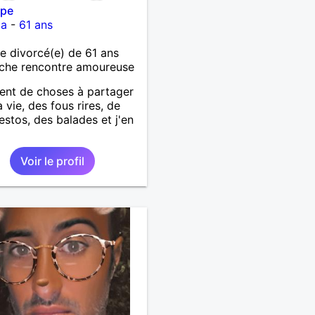
ppe
ia
-
61 ans
 divorcé(e) de 61 ans
che rencontre amoureuse
ent de choses à partager
 vie, des fous rires, de
estos, des balades et j'en
.
Voir le profil