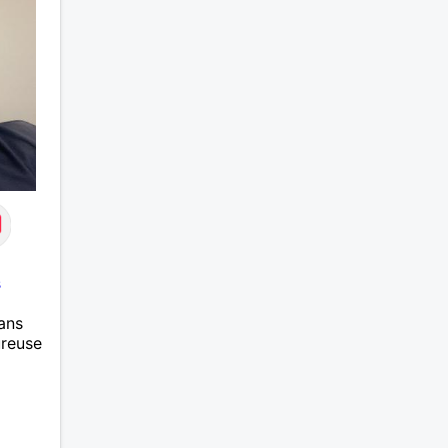
s
ans
ureuse