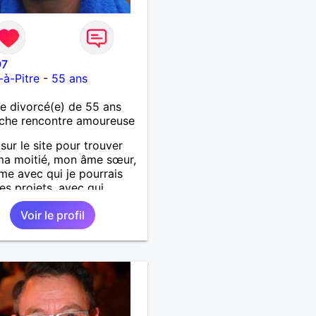
97
-à-Pitre
-
55 ans
 divorcé(e) de 55 ans
che rencontre amoureuse
 sur le site pour trouver
ma moitié, mon âme sœur,
me avec qui je pourrais
des projets, avec qui
is envie de faire des
Voir le profil
s, des sorties, des
s et beaucoup d'autres
.