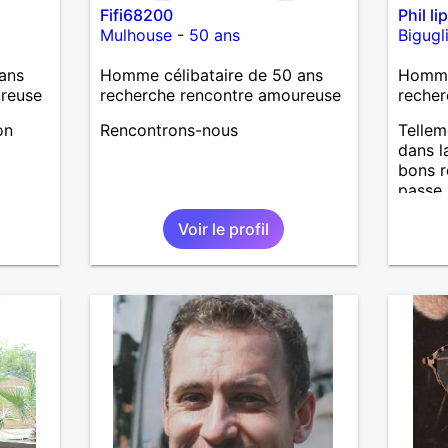
Fifi68200
Phil li
Mulhouse
-
50 ans
Bigugl
ans
Homme célibataire de 50 ans
Homme
ureuse
recherche rencontre amoureuse
recher
on
Rencontrons-nous
Tellem
dans la
bons r
passe..
Voir le profil