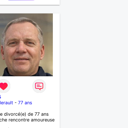
ie. »
5
lerault
-
77 ans
 divorcé(e) de 77 ans
che rencontre amoureuse