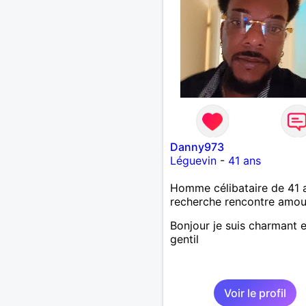
Danny973
Léguevin
-
41 ans
Homme célibataire de 41 
recherche rencontre amo
Bonjour je suis charmant e
gentil
Voir le profil