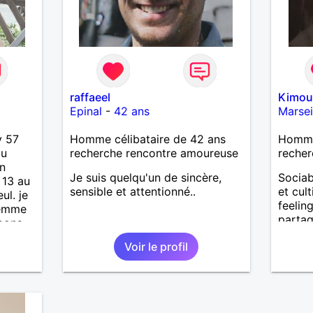
raffaeel
Kimou
Epinal
-
42 ans
Marsei
y 57
Homme célibataire de 42 ans
Homme 
àu
recherche rencontre amoureuse
recher
n
Je suis quelqu'un de sincère,
Sociab
 13 au
sensible et attentionné..
et cult
ul. je
feelin
femme
partag
 bons
projec
oger
Voir le profil
vie es
laisir