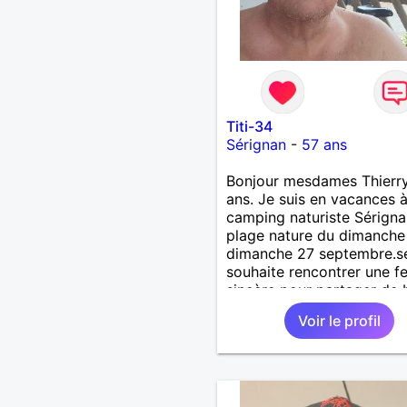
Titi-34
Sérignan
-
57 ans
Bonjour mesdames Thierr
ans. Je suis en vacances 
camping naturiste Sérigna
plage nature du dimanche
dimanche 27 septembre.se
souhaite rencontrer une 
sincère pour partager de
moments. Possibilité de l
Voir le profil
avec moi au camping. Au p
de vous lire