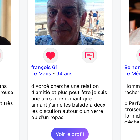
françois 61
Belho
Le Mans
-
64 ans
Le Mér
ans
divorcé cherche une relation
Homme
ureuse
d'amitié et plus peut être je suis
recher
une personne romantique
t très
« Parf
aimant j'aime les balade a deux
croise
les discution autour d'un verre
formida
ou d'un repas
d’écha
compre
Voir le profil
import