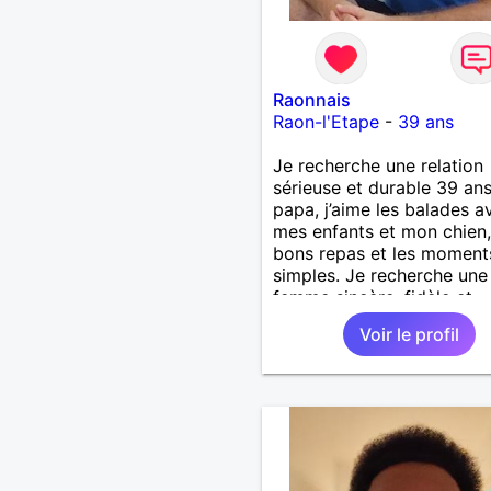
Raonnais
Raon-l'Etape
-
39 ans
Je recherche une relation
sérieuse et durable 39 ans
papa, j’aime les balades a
mes enfants et mon chien,
bons repas et les moment
simples. Je recherche une
femme sincère, fidèle et
sérieuse, avec qui constru
Voir le profil
belle histoire. Je ne veux 
perdre mon temps, juste t
la bonne personne. ❤️