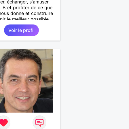
er, échanger, s'amuser,
.. Bref profiter de ce que
 nous donne et construire
nir le meilleur possible.
aque jour soit aussi beau
Voir le profil
 premier. Au plaisir de
re,