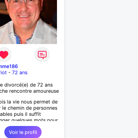
mme186
iot
-
72 ans
 divorcé(e) de 72 ans
che rencontre amoureuse
ois la vie nous permet de
r le chemin de personnes
bles puis il suffit
nger quelques mots pour
ndre qu’elles deviennent
Voir le profil
antes et pour le reste de