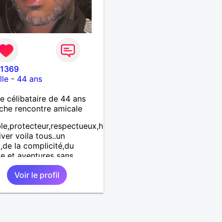
1369
lle
-
44 ans
célibataire de 44 ans
che rencontre amicale
le,protecteur,respectueux,humble
iver voila tous..un
g,de la complicité,du
e et aventures sans
tions et prise de tete la
Voir le profil
t trop courte