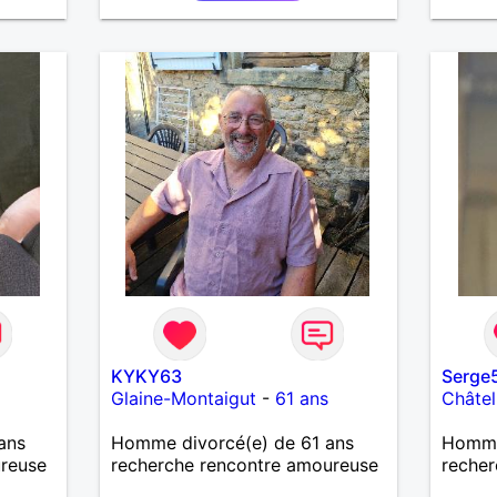
notre v
KYKY63
Serge
Glaine-Montaigut
-
61 ans
Châtel
ans
Homme divorcé(e) de 61 ans
Homme
ureuse
recherche rencontre amoureuse
recher