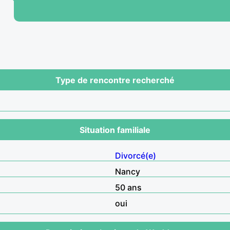
Type de rencontre recherché
Situation familiale
Divorcé(e)
Nancy
50 ans
oui