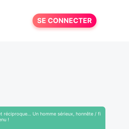
SE CONNECTER
i et réciproque… Un homme sérieux, honnête / fi
enu !