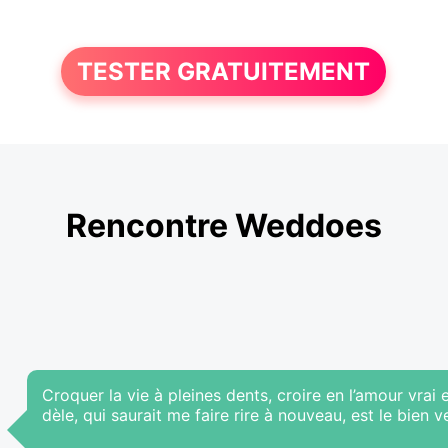
TESTER GRATUITEMENT
Rencontre Weddoes
Croquer la vie à pleines dents, croire en l’amour vra
dèle, qui saurait me faire rire à nouveau, est le bien v