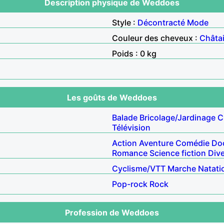
Description physique de Weddoes
Style :
Décontracté
Mode
Couleur des cheveux :
Châta
Poids : 0 kg
Les goûts de Weddoes
Balade
Bricolage/Jardinage
C
Télévision
Action
Aventure
Comédie
Do
Romance
Science fiction
Div
Cyclisme/VTT
Marche
Natati
Pop-rock
Rock
Profession de Weddoes