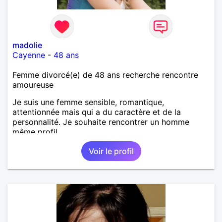
madolie
Cayenne
-
48 ans
Femme divorcé(e) de 48 ans recherche rencontre
amoureuse
Je suis une femme sensible, romantique,
attentionnée mais qui a du caractère et de la
personnalité. Je souhaite rencontrer un homme
même profil.
Voir le profil