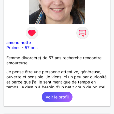
amendinette
Pruines
-
57 ans
Femme divorcé(e) de 57 ans recherche rencontre
amoureuse
Je pense être une personne attentive, généreuse,
ouverte et sensible. Je viens ici un peu par curiosité
et parce que j'ai le sentiment que de temps en
temps, le destin à besoin d'un petit coup de pouce!
Voir le profil