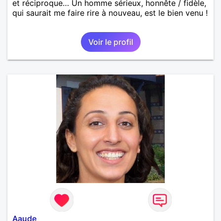
et réciproque… Un homme sérieux, honnête / fidèle,
qui saurait me faire rire à nouveau, est le bien venu !
Voir le profil
Aaude