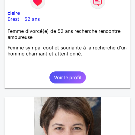
cleire
Brest
-
52 ans
Femme divorcé(e) de 52 ans recherche rencontre
amoureuse
Femme sympa, cool et souriante à la recherche d'un
homme charmant et attentionné.
Voir le profil