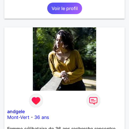
Voir le profil
andgele
Mont-Vert
-
36 ans
Femme célibataire de 36 ans recherche rencontre