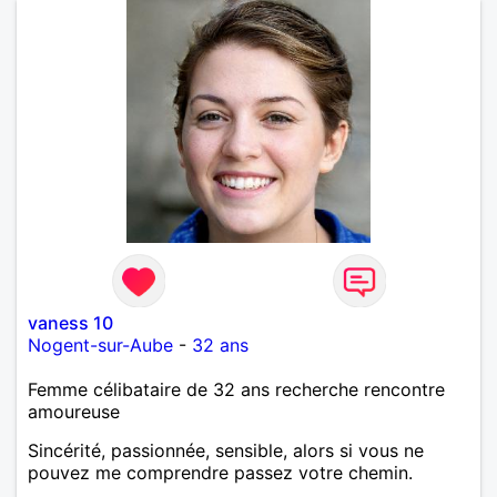
vaness 10
Nogent-sur-Aube
-
32 ans
Femme célibataire de 32 ans recherche rencontre
amoureuse
Sincérité, passionnée, sensible, alors si vous ne
pouvez me comprendre passez votre chemin.