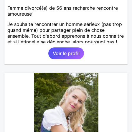
Femme divorcé(e) de 56 ans recherche rencontre
amoureuse
Je souhaite rencontrer un homme sérieux (pas trop
quand même) pour partager plein de chose
ensemble. Tout d'abord apprenons à nous connaitre
et si l'étincelle se déclenche, alors pourquoi pas !
Voir le profil