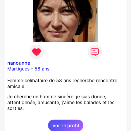
nanounne
Martigues
-
58 ans
Femme célibataire de 58 ans recherche rencontre
amicale
Je cherche un homme sincère, je suis douce,
attentionnée, amusante, j'aime les balades et les
sorties.
Voir le profil