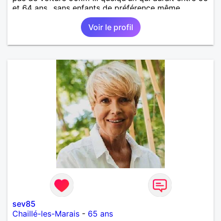
et 64 ans...sans enfants de préférence même
adultes et qui n aurait garder aucun contact avec
Voir le profil
une où plusieurs ex...si vous correspondez à ma
recherche ecrivez moi je vous répondrai...
sev85
Chaillé-les-Marais
-
65 ans