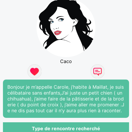
Caco
Bonjour je m’appelle Carole, j’habite à Maillat, je suis
célibataire sans enfants,J’ai juste un petit chien ( un
chihuahua), j’aime faire de la pâtisserie et de la brod
erie ( du point de croix ), j’aime aller me promener .J
e ne dis pas tout car il n’y aura plus rien à raconter.
Type de rencontre recherché