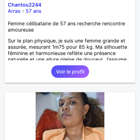
Chantou2244
Arras
-
57 ans
Femme célibataire de 57 ans recherche rencontre
amoureuse
Sur le plan physique, je suis une femme grande et
assurée, mesurant 1m75 pour 85 kg. Ma silhouette
féminine et harmonieuse reflète une présence
naturelle et une allure pleine de douceur. J’assume
mes formes avec confiance, et je prends soin de
Voir le profil
moi avec simplicité et élégance. Mon apparence,
tout comme ma personnalité, exprime une femme
authentique, mature et bien dans sa peau.