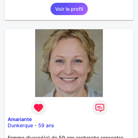
Voir le profil
Amariante
Dunkerque
-
59 ans
Femme divorcé(e) de 59 ans recherche rencontre