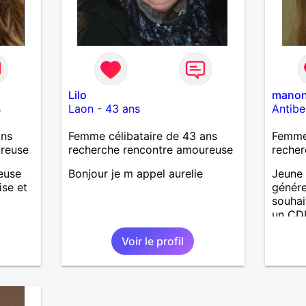
Lilo
mano
s
Laon
-
43 ans
Antibe
ans
Femme célibataire de 43 ans
Femme 
ureuse
recherche rencontre amoureuse
recher
ieuse
Bonjour je m appel aurelie
Jeune
ise et
génére
souhai
un CDI
rant
Voir le profil
de
e
e