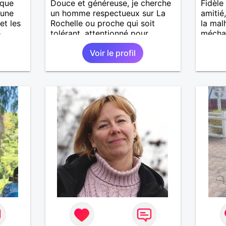
ique
Douce et généreuse, je cherche
Fidèl
eune
un homme respectueux sur La
amitié
et les
Rochelle ou proche qui soit
la mal
e
tolérant, attentionné pour
méchan
 la
profiter de la vie à deux.
Voir le profil
J.J