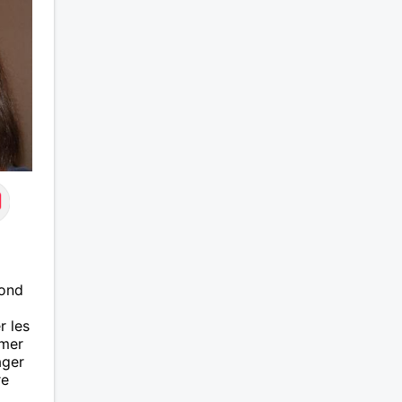
lond
r les
imer
ager
re