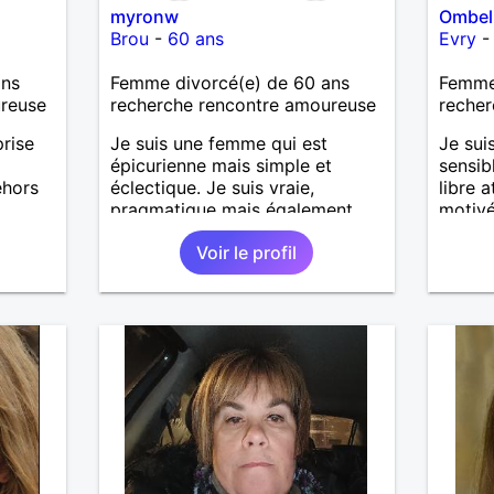
myronw
Ombel
Brou
-
60 ans
Evry
ans
Femme divorcé(e) de 60 ans
Femme 
ureuse
recherche rencontre amoureuse
recher
prise
Je suis une femme qui est
Je sui
épicurienne mais simple et
sensib
ehors
éclectique. Je suis vraie,
libre 
pragmatique mais également
motivé
r,
passionnée, j'ai envie de vivre
longue
Voir le profil
s
des moments à deux.
sincèr
s et
. J
 Je ne
lcool,
uvent.
eux
de la
tout
 ai
igoler