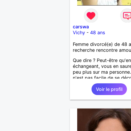
carswa
Vichy
-
48 ans
Femme divorcé(e) de 48 
recherche rencontre amo
Que dire ? Peut-être qu'en
échangeant, vous en saur
peu plus sur ma personne.
n'est pas facile de se décr
soi-même
Voir le profil