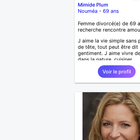
Mimide Plum
Nouméa
-
69 ans
Femme divorcé(e) de 69 
recherche rencontre amo
J aime la vie simple sans 
de tête, tout peut être dit
gentiment. J aime vivre d
dans la nature, cuisiner,
randonner, camper, voyage
Voir le profil
découvrir, comprendre de
nouveaux trucs technique
sur la vie des êtres vivants
aime danser, faire la fête.
bois pratiquement pas d a
je fume rarement, je ris so
Je cherche un vrai amour
pour continuer à profiter 
vie mais à deux. Je peux 
faire toute seule, mais j en
marre je veux partagé et r