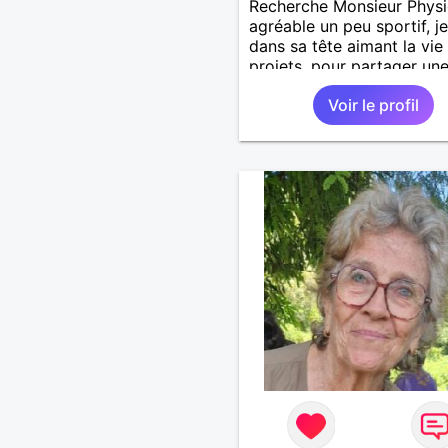
Recherche Monsieur Phys
agréable un peu sportif, j
dans sa tête aimant la vie 
projets, pour partager un
relation sérieuse basée sur
Voir le profil
confiance je vous espère 