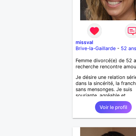
missval
Brive-la-Gaillarde
-
52 an
Femme divorcé(e) de 52 
recherche rencontre amo
Je désire une relation sér
dans la sincérité, la franch
sans mensonges. Je suis
souriante, agréable et
respectueuse tout en dési
Voir le profil
passer de bons moments 
complicité avec un homm
voulant aller dans la mêm
direction que moi.