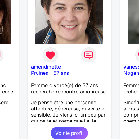
amendinette
vanes
Pruines
-
57 ans
Nogen
ans
Femme divorcé(e) de 57 ans
Femme 
ureuse
recherche rencontre amoureuse
recher
ère,
Je pense être une personne
Sincér
attentive, généreuse, ouverte et
alors 
sensible. Je viens ici un peu par
compr
curiosité et parce que j'ai le
chemin
sentiment que de temps en
Voir le profil
temps, le destin à besoin d'un