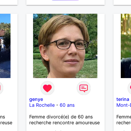
petit coup de pouce!
genye
terina
La Rochelle
-
60 ans
Mont-
ans
Femme divorcé(e) de 60 ans
Femme
ureuse
recherche rencontre amoureuse
recher