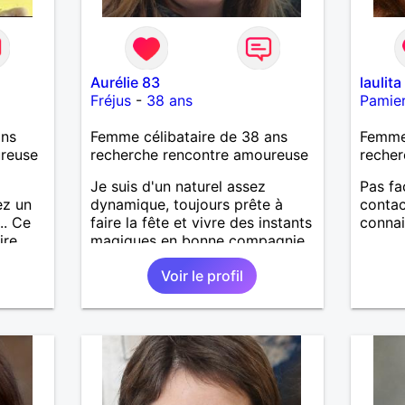
Aurélie 83
laulita
Fréjus
-
38 ans
Pamie
ans
Femme célibataire de 38 ans
Femme 
ureuse
recherche rencontre amoureuse
recher
Je suis d'un naturel assez
Pas fa
ez un
dynamique, toujours prête à
contac
.. Ce
faire la fête et vivre des instants
connai
ire
magiques en bonne compagnie,
ciné, resto, bar-pub, ou une
Voir le profil
bonne soirée en duo.