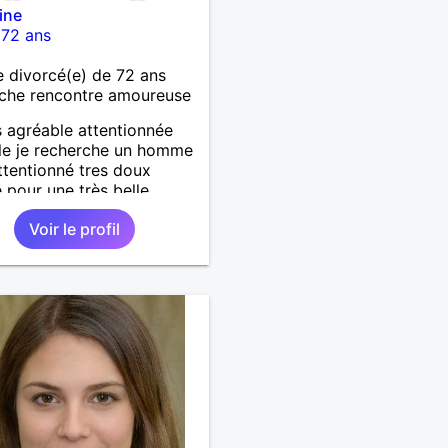
ine
-
72 ans
divorcé(e) de 72 ans
che rencontre amoureuse
s agréable attentionnée
le je recherche un homme
attentionné tres doux
 pour une très belle
 histoire sérieuse et
Voir le profil
e