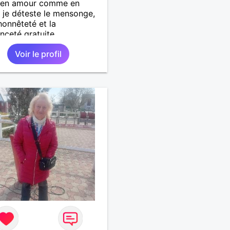
e en amour comme en
, je déteste le mensonge,
honnêteté et la
ceté gratuite.
Voir le profil