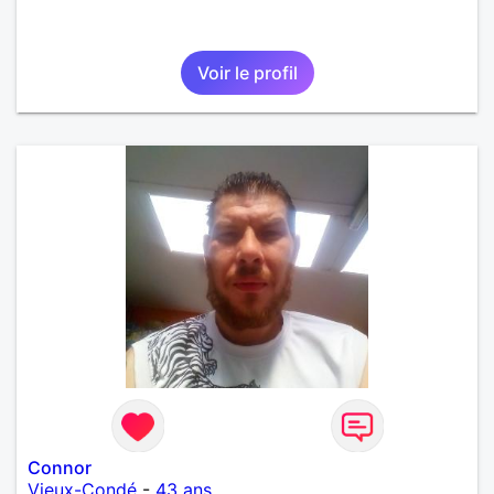
Voir le profil
Connor
Vieux-Condé
-
43 ans