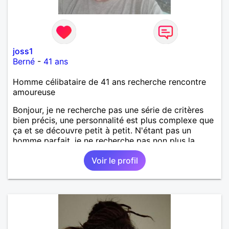
joss1
Berné
-
41 ans
Homme célibataire de 41 ans recherche rencontre
amoureuse
Bonjour, je ne recherche pas une série de critères
bien précis, une personnalité est plus complexe que
ça et se découvre petit à petit. N'étant pas un
homme parfait, je ne recherche pas non plus la
femme parfaite, mais seulement quelqu'un d'enjoué,
Voir le profil
d'honnête et de curieux. J'ai quelques défauts mais
je travaille dessus, je suis parfois trop bavard, dans
la lune, et je manque parfois de patience. Par contre
je suis sociable et respectueux. Je m'intéresse
assez facilement à tout, pour peu que l'on me
donne envie de découvrir de nouvelles activités ou
passions. Je ne suis pas un grand sportif, l'esprit de