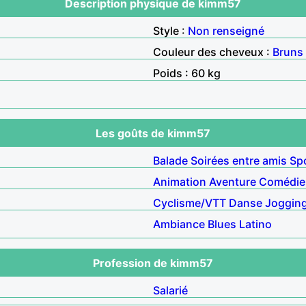
Description physique de kimm57
Style :
Non renseigné
Couleur des cheveux :
Bruns
Poids : 60 kg
Les goûts de kimm57
Balade
Soirées entre amis
Sp
Animation
Aventure
Comédie
Cyclisme/VTT
Danse
Joggin
Ambiance
Blues
Latino
Profession de kimm57
Salarié