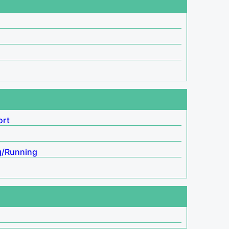
ort
g/Running