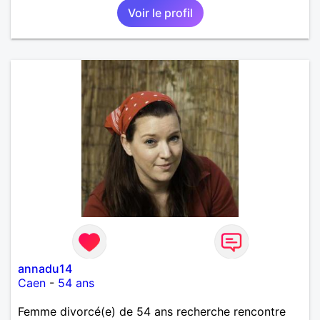
Voir le profil
voyager loin. Merci. Bon chance à tout le monde.
annadu14
Caen
-
54 ans
Femme divorcé(e) de 54 ans recherche rencontre