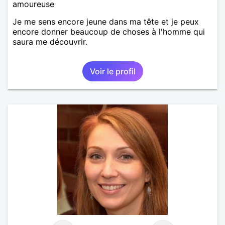
amoureuse
Je me sens encore jeune dans ma tête et je peux
encore donner beaucoup de choses à l'homme qui
saura me découvrir.
Voir le profil