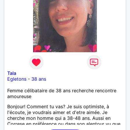
Tala
Egletons
-
38 ans
Femme célibataire de 38 ans recherche rencontre
amoureuse
Bonjour! Comment tu vas? Je suis optimiste, à
l'écoute, je voudrais aimer et d'etre aimée. Je
cherche mon homme qui a 38-48 ans. Aussi en
Correse en préférence ou dans son alentour vu que
je travaille en CDI et je ne peux pas souvent