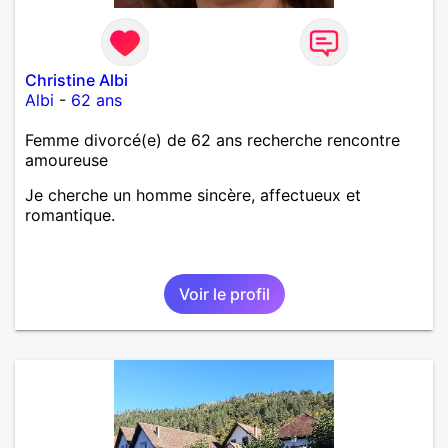
Christine Albi
Albi
-
62 ans
Femme divorcé(e) de 62 ans recherche rencontre
amoureuse
Je cherche un homme sincère, affectueux et
romantique.
Voir le profil