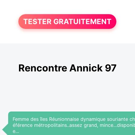
TESTER GRATUITEMENT
Rencontre Annick 97
Femme des îles Réunionnaise dynamique souriante cherc
éférence métropolitains..assez grand, mince...disponib
e...