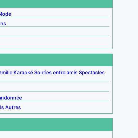
Mode
ins
amille
Karaoké
Soirées entre amis
Spectacles
andonnée
és
Autres