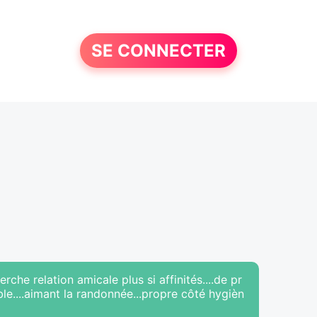
SE CONNECTER
he relation amicale plus si affinités....de pr
le....aimant la randonnée...propre côté hygièn