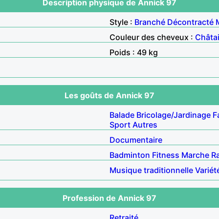
Description physique de Annick 97
Style :
Branché
Décontracté
Couleur des cheveux :
Châta
Poids : 49 kg
Les goûts de Annick 97
Balade
Bricolage/Jardinage
F
Sport
Autres
Documentaire
Badminton
Fitness
Marche
R
Musique traditionnelle
Variét
Profession de Annick 97
Retraité