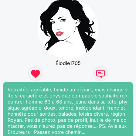
Élodie1705
Retraitée, agréable, timide au départ, mais change v
ite si caractère et physique compatible souhaite ren
contrer homme 60 à 68 ans, jeune dans sa tête, phy
sique agréable, doux, tendre, indépendant, franc et
honnête pour sorties, balades, loisirs divers, région
Royan. Pas de photo, pas de profil, Inutile de me co
ntacter, vous n'aurez pas de réponse.... PS. Avis aux
Brouteurs : Passez votre chemin...