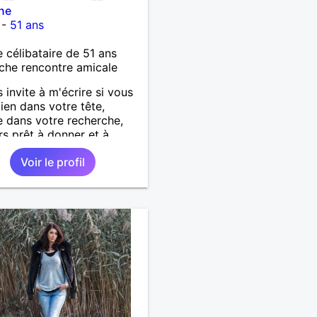
ne
-
51 ans
célibataire de 51 ans
che rencontre amicale
s invite à m'écrire si vous
bien dans votre tête,
e dans votre recherche,
rs prêt à donner et à
ir.
Voir le profil