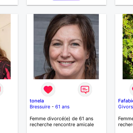
tonela
Fafab
Bressuire
-
61 ans
Givor
Femme divorcé(e) de 61 ans
Femme 
recherche rencontre amicale
recher