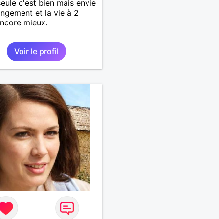
seule c'est bien mais envie
ngement et la vie à 2
encore mieux.
Voir le profil