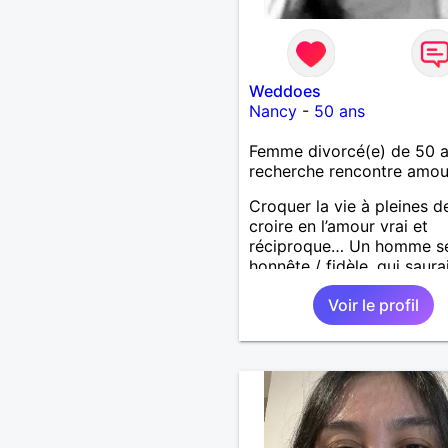
Weddoes
Nancy
-
50 ans
Femme divorcé(e) de 50 
recherche rencontre amo
Croquer la vie à pleines d
croire en l’amour vrai et
réciproque… Un homme sé
honnête / fidèle, qui saura
faire rire à nouveau, est le
Voir le profil
venu !