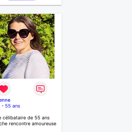
ienne
s
-
55 ans
célibataire de 55 ans
che rencontre amoureuse