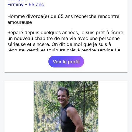
Firminy
-
65 ans
Homme divorcé(e) de 65 ans recherche rencontre
amoureuse
Séparé depuis quelques années, je suis prêt à écrire
un nouveau chapitre de ma vie avec une personne
sérieuse et sincère. On dit de moi que je suis à
l’écoute, gentil et toujours prêt à rendre service (le
bricolage, c’est mon domaine 😉). J’aime flâner dans
Voir le profil
les brocantes, suivre le football, jouer à la pétanque
et profiter des petits plaisirs simples. Si vous
recherchez une relation stable, basée sur la
confiance et le partage, faisons connaissance.