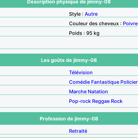
Description physique de jimmy-08
Style :
Autre
Couleur des cheveux :
Poivre
Poids : 95 kg
Les goûts de jimmy-08
Télévision
Comédie
Fantastique
Policier
Marche
Natation
Pop-rock
Reggae
Rock
Profession de jimmy-08
Retraité