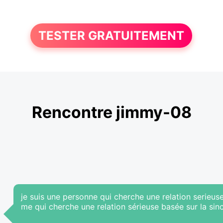
TESTER GRATUITEMENT
Rencontre jimmy-08
je suis une personne qui cherche une relation serieus
me qui cherche une relation sérieuse basée sur la si