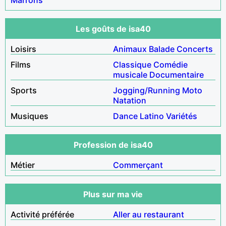
Les goûts de isa40
Loisirs
Animaux
Balade
Concerts
Films
Classique
Comédie
musicale
Documentaire
Sports
Jogging/Running
Moto
Natation
Musiques
Dance
Latino
Variétés
Profession de isa40
Métier
Commerçant
Plus sur ma vie
Activité préférée
Aller au restaurant