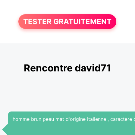
TESTER GRATUITEMENT
Rencontre david71
homme brun peau mat d'origine italienne , caractère 