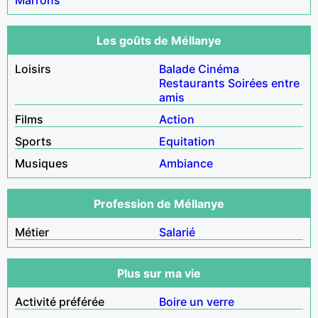
Les goûts de Méllanye
Loisirs
Balade
Cinéma
Restaurants
Soirées entre
amis
Films
Action
Sports
Equitation
Musiques
Ambiance
Profession de Méllanye
Métier
Salarié
Plus sur ma vie
Activité préférée
Boire un verre