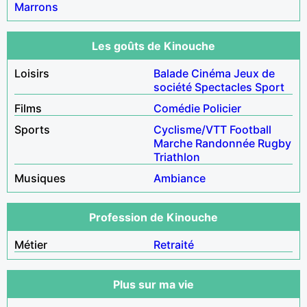
Marrons
Les goûts de Kinouche
Loisirs
Balade
Cinéma
Jeux de
société
Spectacles
Sport
Films
Comédie
Policier
Sports
Cyclisme/VTT
Football
Marche
Randonnée
Rugby
Triathlon
Musiques
Ambiance
Profession de Kinouche
Métier
Retraité
Plus sur ma vie