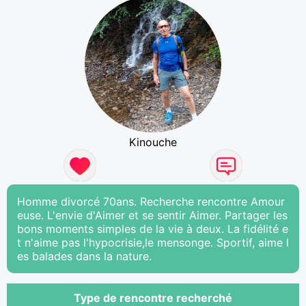
Kinouche
Homme divorcé 70ans. Recherche rencontre Amour
euse. L'envie d'Aimer et se sentir Aimer. Partager les
bons moments simples de la vie à deux. La fidélité e
t n'aime pas l'hypocrisie,le mensonge. Sportif, aime l
es balades dans la nature.
Type de rencontre recherché