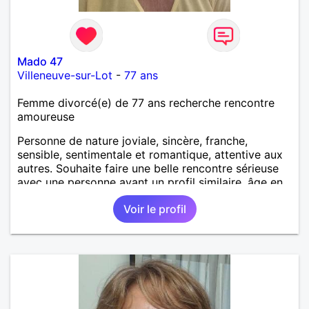
Mado 47
Villeneuve-sur-Lot
-
77 ans
Femme divorcé(e) de 77 ans recherche rencontre
amoureuse
Personne de nature joviale, sincère, franche,
sensible, sentimentale et romantique, attentive aux
autres. Souhaite faire une belle rencontre sérieuse
avec une personne ayant un profil similaire, âge en
rapport et proche si possible Je déteste le
Voir le profil
mensonge et l hypocrisie ainsi que les conflits. J
aime les balades, les villages aux vieilles pierres,
restaurants, musique, mer, montagne, cuisiner et
patisser, cinéma, soirée entre amis. J apprécie l
humour et le dialogue qui est la base d une bonne
relation.