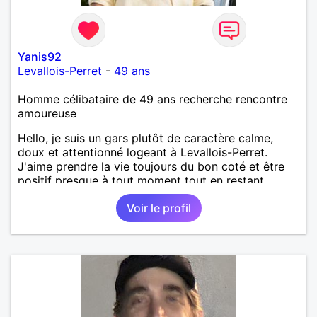
Yanis92
Levallois-Perret
-
49 ans
Homme célibataire de 49 ans recherche rencontre
amoureuse
Hello, je suis un gars plutôt de caractère calme,
doux et attentionné logeant à Levallois-Perret.
J'aime prendre la vie toujours du bon coté et être
positif presque à tout moment tout en restant
réaliste aussi... tu souhaite en savoir plus, alors
Voir le profil
viens me parler, c'est promis je répondrais.