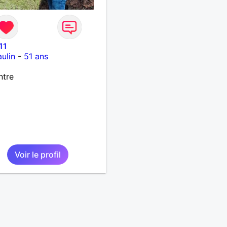
11
ulin
-
51 ans
ntre
Voir le profil