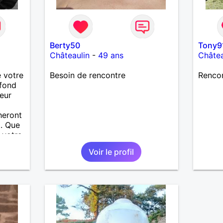
Berty50
Tony9
Châteaulin
-
49 ans
Châtea
 votre
Besoin de rencontre
Renco
fond
eur
heront
.. Que
 votre
amais
Voir le profil
i