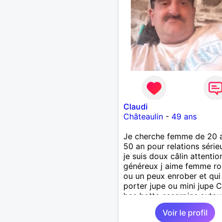
Claudi
Châteaulin
-
49 ans
Je cherche femme de 20 
50 an pour relations série
je suis doux câlin attentio
généreux j aime femme r
ou un peux enrober et qui
porter jupe ou mini jupe C
bas botte escarpins autou
Chateaulin
Voir le profil