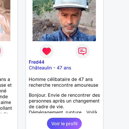
Fred44
Châteaulin
-
47 ans
ans a
Homme célibataire de 47 ans
use et
recherche rencontre amoureuse
nné
Bonjour. Envie de rencontrer des
onde
personnes après un changement
 aime
de cadre de vie.
ollant
Déménagement, rupture... Voilà,
r de
je souhaite démarrer une
Voir le profil
nouvelle vie.