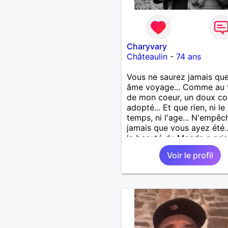
Charyvary
Châteaulin
-
74 ans
Vous ne saurez jamais que
âme voyage... Comme au 
de mon coeur, un doux co
adopté... Et que rien, ni le
temps, ni l'age... N'empêc
jamais que vous ayez été.
la beauté du Monde a pris
visage... Vous ne saurez j
Voir le profil
que j’emporte votre âme...
Comme une lampe d’or qu
m’éclaire en marchant...