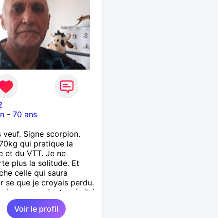
2
on
-
70 ans
s veuf. Signe scorpion.
70kg qui pratique la
 et du VTT. Je ne
te plus la solitude. Et
che celle qui saura
r se que je croyais perdu.
suis pas un géant mais j'ai
s coeur. Je supporte pas
Voir le profil
songe l'hypocrisie. J'aime