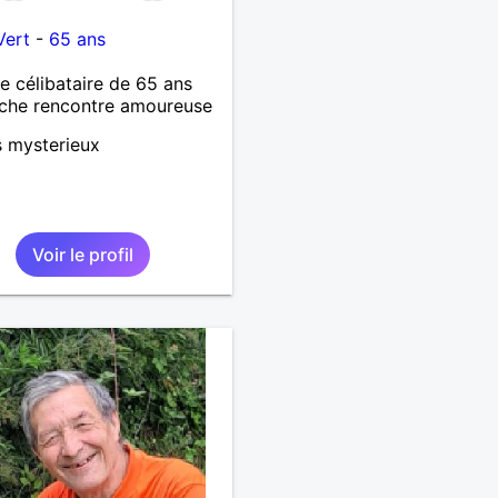
Vert
-
65 ans
célibataire de 65 ans
che rencontre amoureuse
s mysterieux
Voir le profil