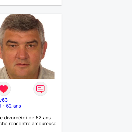
nchise et l'honnêteté. Les
s. Pour en savoir plus
ter moi.
y63
l
-
62 ans
 divorcé(e) de 62 ans
che rencontre amoureuse