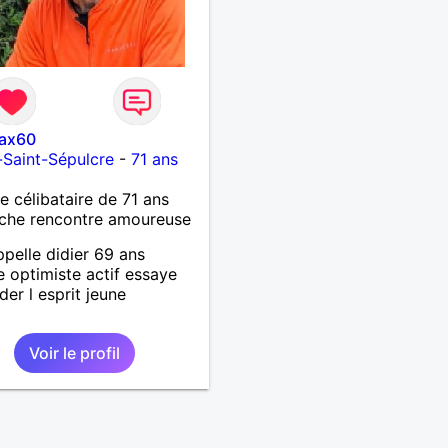
ax60
s-Saint-Sépulcre
-
71 ans
célibataire de 71 ans
che rencontre amoureuse
ppelle didier 69 ans
te optimiste actif essaye
der l esprit jeune
Voir le profil