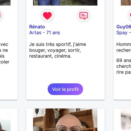
Rénato
Guy0
Artas
-
71 ans
Spay
avec
Je suis très sportif, j'aime
Homme
s ne
bouger, voyager, sortir,
recher
is
restaurant, cinéma.
69 ans
coler
cherch
rire p
Voir le profil