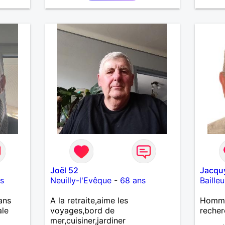
la fra
voyage
contac
Joël 52
Jacqu
s
Neuilly-l'Evêque
-
68 ans
Bailleu
ans
A la retraite,aime les
Homme
ale
voyages,bord de
recher
mer,cuisiner,jardiner