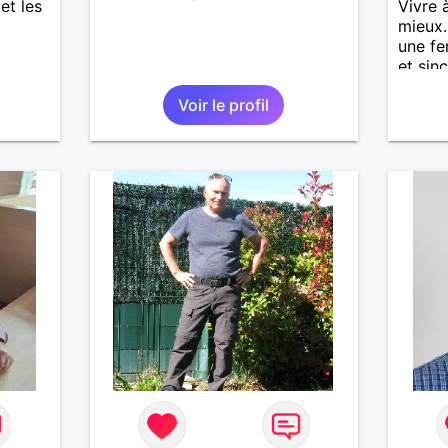
 et les
Vivre 
mieux.
une fe
et sin
moment
Voir le profil
balade
souhai
J'aime
de ran
se rel
finale
temps.
dire e
revan
contac
d'info