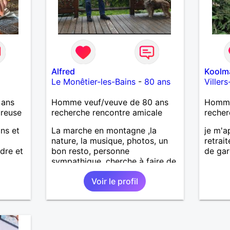
Alfred
Koolm
Le Monêtier-les-Bains
-
80 ans
Viller
 ans
Homme veuf/veuve de 80 ans
Homme 
ureuse
recherche rencontre amicale
recher
ans et
La marche en montagne ,la
je m'a
nature, la musique, photos, un
retrai
dre et
bon resto, personne
de gar
sympathique, cherche à faire de
nouvelles connaissances .
Voir le profil