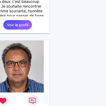
à deux c'est beaucoup
 Je souhaite rencontrer
mme souriante, honnête
cère pour passer de bons
s, qui aime plaisanter, se
Voir le profil
r et partager, je le
te, notre complicité.
 beaucoup les chantiers
donnée pour se défouler,
axer, se détendre et
ment prendre du bon
 C'est difficile de tout
n quelques lignes. En
che, vous pouvez me
ter pour avoir plus
rmations. A bientôt