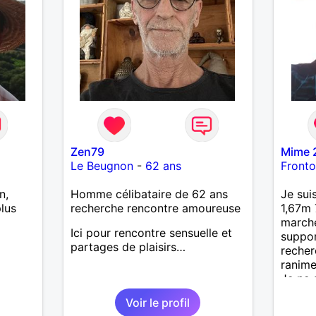
Zen79
Mime 
Le Beugnon
-
62 ans
Front
n,
Homme célibataire de 62 ans
Je sui
lus
recherche rencontre amoureuse
1,67m 
marche
Ici pour rencontre sensuelle et
suppor
partages de plaisirs…
recher
ranime
Je ne 
un gro
Voir le profil
le men