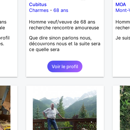
Cubitus
MOA
Charmes
-
68 ans
Mont-
ans
Homme veuf/veuve de 68 ans
Homme 
ale
recherche rencontre amoureuse
recher
ofil
Que dire sinon parlons nous,
Je sui
s.
découvrons nous et la suite sera
ce quelle sera
Voir le profil