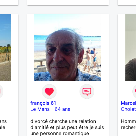
tager
 a la
toute
iance à
en
é.
françois 61
Marce
Le Mans
-
64 ans
Chole
ans
divorcé cherche une relation
Homme
ale
d'amitié et plus peut être je suis
recher
une personne romantique