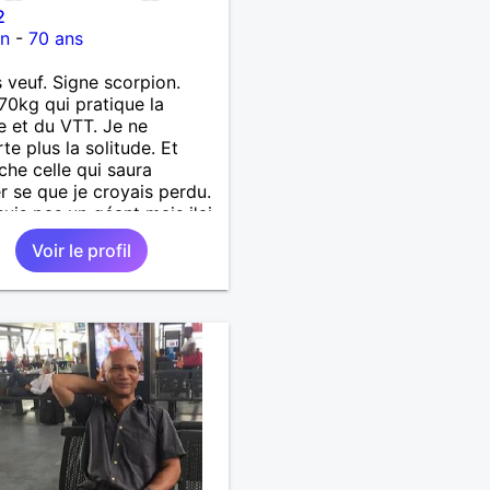
2
on
-
70 ans
s veuf. Signe scorpion.
70kg qui pratique la
 et du VTT. Je ne
te plus la solitude. Et
che celle qui saura
r se que je croyais perdu.
suis pas un géant mais j'ai
s coeur. Je supporte pas
Voir le profil
songe l'hypocrisie. J'aime
nchise et l'honnêteté. Les
s. Pour en savoir plus
ter moi.