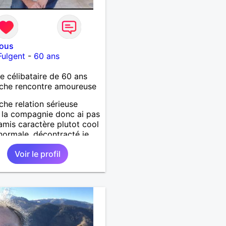
vous
Fulgent
-
60 ans
célibataire de 60 ans
che rencontre amoureuse
che relation sérieuse
e la compagnie donc ai pas
amis caractère plutot cool
 normale ,décontracté je
is rencontrer une
Voir le profil
ne aimant la nature
lage ,quelqu'un de simple
urel à vos claviers
ames