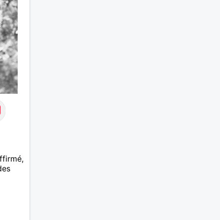
ffirmé,
des