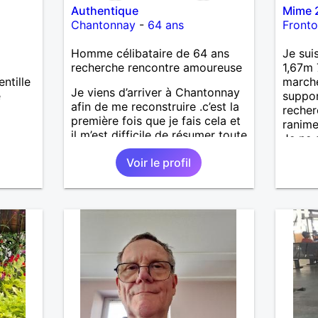
Authentique
Mime 
Chantonnay
-
64 ans
Front
Homme célibataire de 64 ans
Je sui
recherche rencontre amoureuse
1,67m 
ntille
marche
Je viens d’arriver à Chantonnay
e
suppor
afin de me reconstruire .c’est la
recher
première fois que je fais cela et
ranime
il m’est difficile de résumer toute
Je ne 
une vie.je suis à la retraite et
un gro
Voir le profil
aujourd’hui c’est mon
le men
anniversaire !J’aimerais
la fra
rencontrer quelqu’un qui partage
voyage
les mêmes valeurs qui font de
contac
quelqu’un un être humain