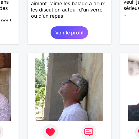
dans
veuf, 
aimant j'aime les balade a deux
 des
sérieu
les discution autour d'un verre
..
ou d'un repas
a peut
Voir le profil