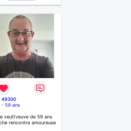
l 49300
t
-
59 ans
 veuf/veuve de 59 ans
che rencontre amoureuse