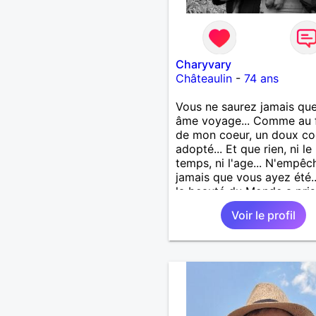
Charyvary
Châteaulin
-
74 ans
Vous ne saurez jamais que
âme voyage... Comme au 
de mon coeur, un doux co
adopté... Et que rien, ni le
temps, ni l'age... N'empêc
jamais que vous ayez été.
la beauté du Monde a pris
visage... Vous ne saurez j
Voir le profil
que j’emporte votre âme...
Comme une lampe d’or qu
m’éclaire en marchant...