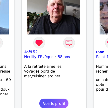
Joël 52
roan
Neuilly-l'Evêque
-
68 ans
Saint-
ans
A la retraite,aime les
Homme 
ureuse
voyages,bord de
recher
mer,cuisiner,jardiner
ent 60
un nat
d
optimi
, doux
pour d
onner
ur et
Voir le profil