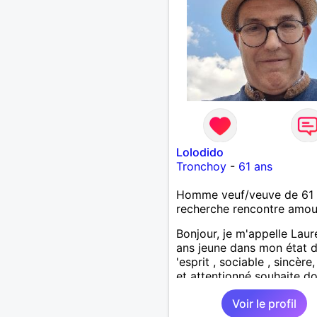
Lolodido
Tronchoy
-
61 ans
Homme veuf/veuve de 61 
recherche rencontre amo
Bonjour, je m'appelle Laur
ans jeune dans mon état 
'esprit , sociable , sincère
et attentionné souhaite d
de la tendresse , de l'amo
Voir le profil
beaucoup de bonheur a la