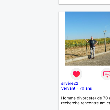
femme qui souhaitera par
ma vie . Bientôt en retraite
fin de l 'année et libre de 
contrainte. Digne de conf
la femme qui voudras m '
accorder en toute sincérit
Pour le reste venez me
découvrir par un échange.
silvère22
Vervant
-
70 ans
Homme divorcé(e) de 70 
recherche rencontre amic