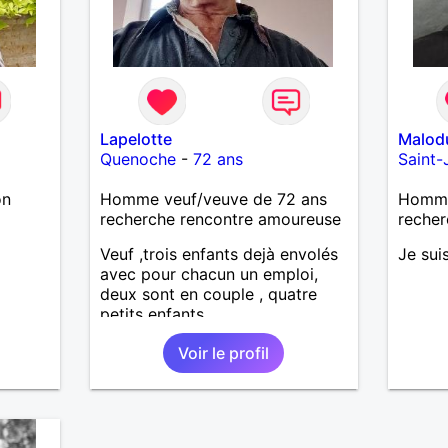
Lapelotte
Malod
Quenoche
-
72 ans
Saint
on
Homme veuf/veuve de 72 ans
Homme 
recherche rencontre amoureuse
recher
Veuf ,trois enfants dejà envolés
Je sui
avec pour chacun un emploi,
deux sont en couple , quatre
petits enfants.
Voir le profil