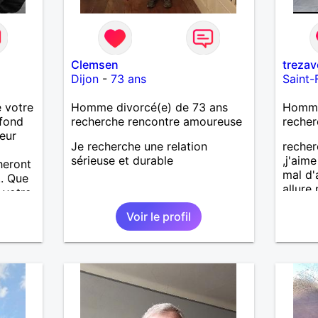
Clemsen
treza
Dijon
-
73 ans
Saint-
 votre
Homme divorcé(e) de 73 ans
Homme 
fond
recherche rencontre amoureuse
recher
eur
Je recherche une relation
recher
sérieuse et durable
,j'aim
heront
mal d'
.. Que
allure
 votre
voudra
amais
Voir le profil
person
,brico
i
et nat
mesd