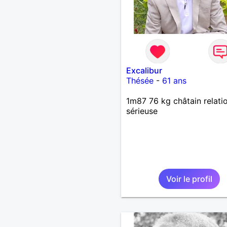
Excalibur
Thésée
-
61 ans
1m87 76 kg châtain relati
sérieuse
Voir le profil