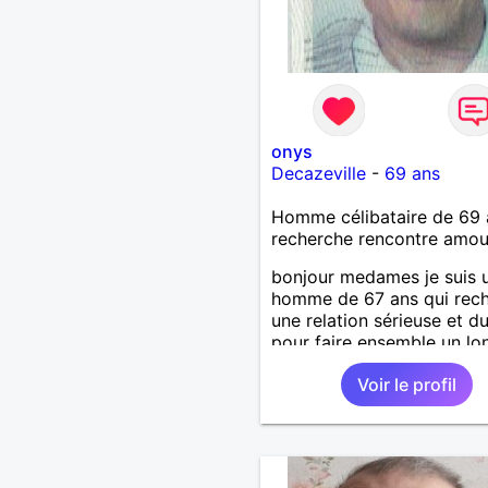
onys
Decazeville
-
69 ans
Homme célibataire de 69 
recherche rencontre amo
bonjour medames je suis 
homme de 67 ans qui rec
une relation sérieuse et d
pour faire ensemble un lo
chemin avec tout le bonh
Voir le profil
l'amour qu'on saura se do