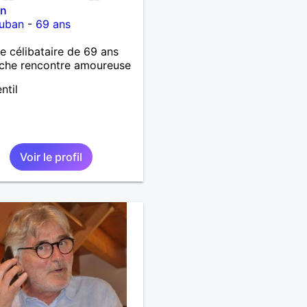
in
uban
-
69 ans
célibataire de 69 ans
che rencontre amoureuse
ntil
Voir le profil