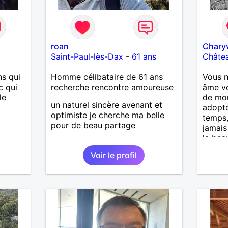
roan
Chary
Saint-Paul-lès-Dax
-
61 ans
Châtea
s qui
Homme célibataire de 61 ans
Vous n
c qui
recherche rencontre amoureuse
âme v
le
de mon
un naturel sincère avenant et
adopté.
optimiste je cherche ma belle
temps,
pour de beau partage
jamais
la bea
visage
Voir le profil
que j’
Comme
m’écla