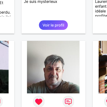
Je suis mysterieux
Lauren
Et
enfant
idéale
perdu.
profit
is j'ai
de co
e pas
Voir le profil
J'aime
. Les
lus