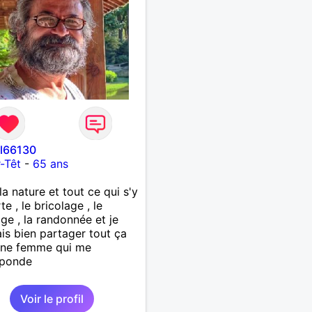
el66130
r-Têt
-
65 ans
la nature et tout ce qui s'y
e , le bricolage , le
age , la randonnée et je
is bien partager tout ça
une femme qui me
sponde
Voir le profil