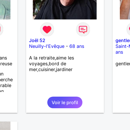
fards ,ni excès A vous de jouer
Mesdames 😉
Joël 52
gentle
Neuilly-l'Evêque
-
68 ans
Saint-
ans
ans
A la retraite,aime les
ureuse
voyages,bord de
gentl
mer,cuisiner,jardiner
un
herche
urable
ng
eur de
Voir le profil
nner.