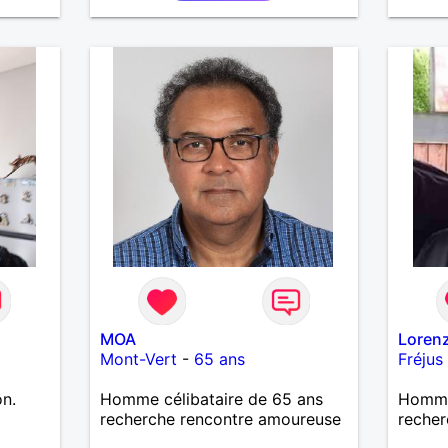
MOA
Loren
Mont-Vert
-
65 ans
Fréjus
on.
Homme célibataire de 65 ans
Homme
a
recherche rencontre amoureuse
recher