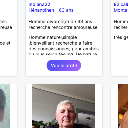
Indiana22
82 cal
Hénanbihen
-
63 ans
Monta
ans
Homme divorcé(e) de 63 ans
Homme 
ureuse
recherche rencontre amoureuse
recher
Homme naturel,simple
très ge
ce et
,bienveillant recherche a faire
des connaissances, pour amitiés
ou plus selon feeling. De nature
très câline et très tactile ,je suis
Voir le profil
fidèle et sincère.,et très
respectueux ! Je ne supporte
pas le mensonge.Rien ne vaut
une vraie rencontre,pour
échanger en toute simplicité,j'ai
du mal à prolonger des
échanges virtuels Je suis plutôt
attiré par des femmes ayant la
cinquantaine ,belles dans leurs
têtes et dans leurs corps.
Féminines naturellement ,sans