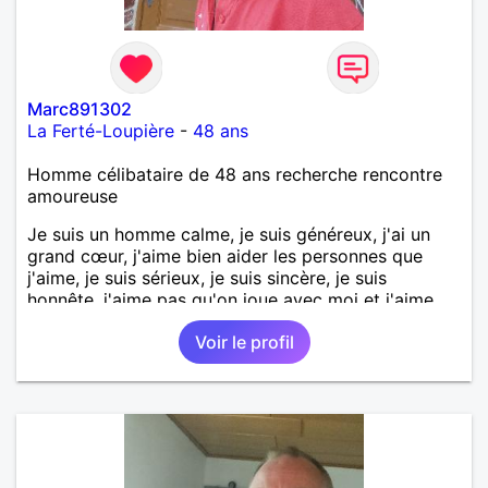
Marc891302
La Ferté-Loupière
-
48 ans
Homme célibataire de 48 ans recherche rencontre
amoureuse
Je suis un homme calme, je suis généreux, j'ai un
grand cœur, j'aime bien aider les personnes que
j'aime, je suis sérieux, je suis sincère, je suis
honnête, j'aime pas qu'on joue avec moi et j'aime
pas les mensonges. Je cherche une relation
Voir le profil
amoureuse et sérieuse.