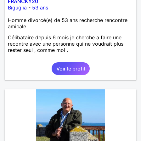
FRANCKY20
Biguglia
-
53 ans
Homme divorcé(e) de 53 ans recherche rencontre
amicale
Célibataire depuis 6 mois je cherche a faire une
recontre avec une personne qui ne voudrait plus
rester seul , comme moi .
Voir le profil