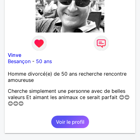
Vinve
Besançon
-
50 ans
Homme divorcé(e) de 50 ans recherche rencontre
amoureuse
Cherche simplement une personne avec de belles
valeurs Et aimant les animaux ce serait parfait 😊😊
😊😊😊
Voir le profil