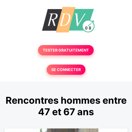
TESTER GRATUITEMENT
SE CONNECTER
Rencontres hommes entre
47 et 67 ans