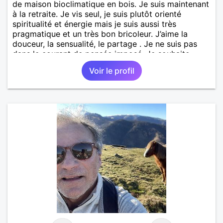
de maison bioclimatique en bois. Je suis maintenant
à la retraite. Je vis seul, je suis plutôt orienté
spiritualité et énergie mais je suis aussi très
pragmatique et un très bon bricoleur. J’aime la
douceur, la sensualité, le partage . Je ne suis pas
dans le courant de pensée imposé. Je souhaite
rencontrer une personne pour partager,
Voir le profil
expérimenté, découvrir ensemble et se soutenir
mutuellement pour devenir le meilleur de soi-même
et rayonner l'amour. Je vis actuellement dans le Lot
mais je compte m'installer à nouveau à l'ile de la
Réunion avant la fin 2026. Pierre