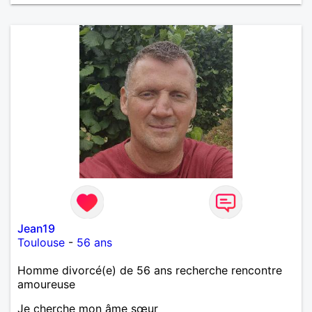
Jean19
Toulouse
-
56 ans
Homme divorcé(e) de 56 ans recherche rencontre
amoureuse
Je cherche mon âme sœur