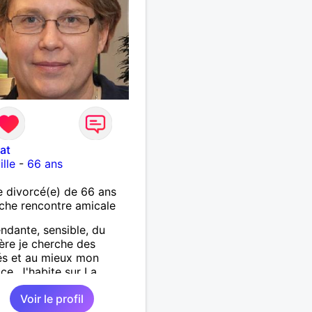
at
ille
-
66 ans
 divorcé(e) de 66 ans
che rencontre amicale
ndante, sensible, du
ère je cherche des
tés et au mieux mon
ce. J'habite sur La
ille et mon souhait serait
Voir le profil
ouver un homme dans un