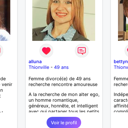
alluna
bettyn
Thionville
-
49 ans
Thionv
 de
Femme divorcé(e) de 49 ans
Femme
 venir
recherche rencontre amoureuse
recher
on
A la recherche de mon alter ego,
Indépe
t
un homme romantique,
caract
généreux, honnête, et intelligent
affini
avec qui partager tous les petits
compli
e!
moments de la vie, concerts,
Alberv
Voir le profil
cinéma, restaurant à deux ou
de tr