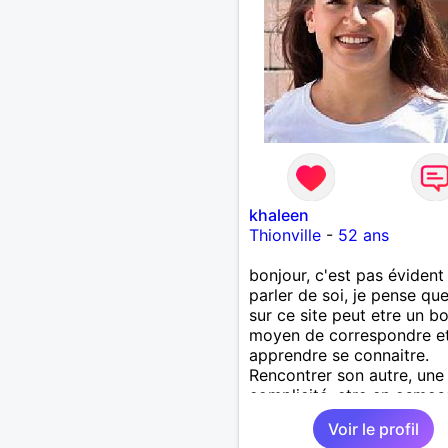
khaleen
Thionville
-
52 ans
bonjour, c'est pas évident
parler de soi, je pense que
sur ce site peut etre un b
moyen de correspondre e
apprendre se connaitre.
Rencontrer son autre, une
complicité, etre en osmos
C'est mon souhait!
Voir le profil