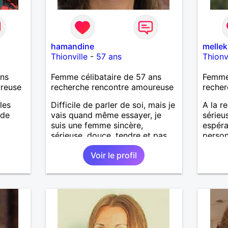
hamandine
mellek
Thionville
-
57 ans
Thionv
ans
Femme célibataire de 57 ans
Femme 
ureuse
recherche rencontre amoureuse
recher
les
Difficile de parler de soi, mais je
A la r
 de
vais quand même essayer, je
sérieus
suis une femme sincère,
espéra
sérieuse, douce, tendre et pas
person
compliqué à vivre, je suis
Voir le profil
ouverte d'esprit et romantique.