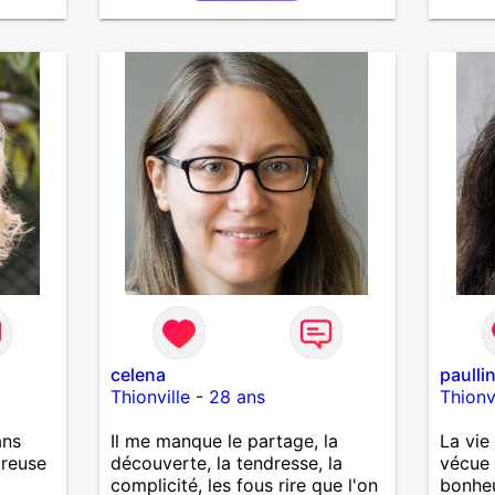
avec des amis, balade au bord
rayon 
de la mer, une sortie ou soirée
cocooning.
celena
paulli
Thionville
-
28 ans
Thionv
ans
Il me manque le partage, la
La vie
ureuse
découverte, la tendresse, la
vécue 
complicité, les fous rire que l'on
bonheu