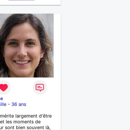
d'un 100ène de km.
ne
ille
-
36 ans
 mérite largement d'être
et les moments de
r sont bien souvent là,