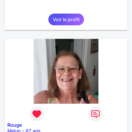
Voir le profil
Rouge
Melun
-
67 ans