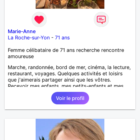
Marie-Anne
La Roche-sur-Yon
-
71 ans
Femme célibataire de 71 ans recherche rencontre
amoureuse
Marche, randonnée, bord de mer, cinéma, la lecture,
restaurant, voyages. Quelques activités et loisirs
que j'aimerais partager ainsi que les vôtres.
Recevoir mes enfants, mes petits-enfants et mes
amis. Bénévolat auprès des enfants à l’école, pour le
Voir le profil
cinéma indépendant... Se rencontrer, être à l’écoute,
échanger avec une personne de confiance, pour une
vie de partage, de tendresse. Les voyages et où
randonnées en France ou à l'étranger à deux en
dehors des sentiers battus me raviraient. Je
m'engage à répondre à votre message. Au plaisir de
vous lire.