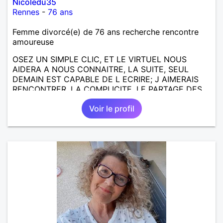
Nicoledu35
Rennes
-
76 ans
Femme divorcé(e) de 76 ans recherche rencontre
amoureuse
OSEZ UN SIMPLE CLIC, ET LE VIRTUEL NOUS
AIDERA A NOUS CONNAITRE, LA SUITE, SEUL
DEMAIN EST CAPABLE DE L ECRIRE; J AIMERAIS
RENCONTRER, LA COMPLICITE, LE PARTAGE DES
BELLES CHOSES DE LA VIE : BALADES, VOYAGES
Voir le profil
EN FRANCE OU AILLEURS. ETRE A L ECOUTE DE L
AUTRE, ET LA VIE SERA PLUS BELLE
ENCORE.....................