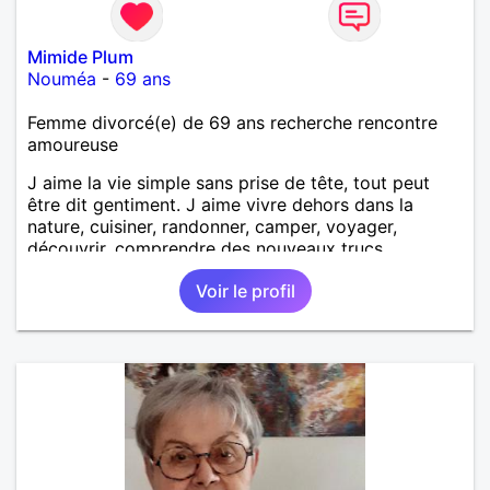
Mimide Plum
Nouméa
-
69 ans
Femme divorcé(e) de 69 ans recherche rencontre
amoureuse
J aime la vie simple sans prise de tête, tout peut
être dit gentiment. J aime vivre dehors dans la
nature, cuisiner, randonner, camper, voyager,
découvrir, comprendre des nouveaux trucs
techniques et sur la vie des êtres vivants. J aime
Voir le profil
danser, faire la fête. Je ne bois pratiquement pas d
alcool, je fume rarement, je ris souvent. Je cherche
un vrai amoureux pour continuer à profiter de la vie
mais à deux. Je peux tout faire toute seule, mais j
en ai marre je veux partagé et rigoler