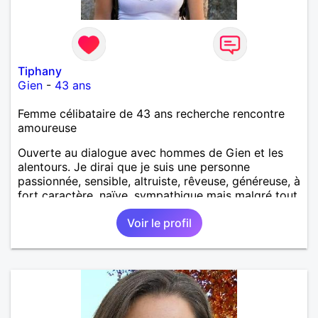
Tiphany
Gien
-
43 ans
Femme célibataire de 43 ans recherche rencontre
amoureuse
Ouverte au dialogue avec hommes de Gien et les
alentours. Je dirai que je suis une personne
passionnée, sensible, altruiste, rêveuse, généreuse, à
fort caractère, naïve, sympathique mais malgré tout
avec la tête sur les épaules. On dis de moi que je
Voir le profil
suis drôle, loyale, très gentille, franche (un peu trop
parfois), adorable, tendre et intelligente.