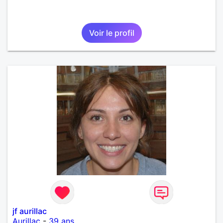
Voir le profil
jf aurillac
Aurillac
-
39 ans