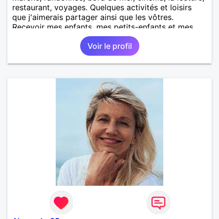
restaurant, voyages. Quelques activités et loisirs
que j'aimerais partager ainsi que les vôtres.
Recevoir mes enfants, mes petits-enfants et mes
amis. Bénévolat auprès des enfants à l’école, pour le
Voir le profil
cinéma indépendant... Se rencontrer, être à l’écoute,
échanger avec une personne de confiance, pour une
vie de partage, de tendresse. Les voyages et où
randonnées en France ou à l'étranger à deux en
dehors des sentiers battus me raviraient. Je
m'engage à répondre à votre message. Au plaisir de
vous lire.