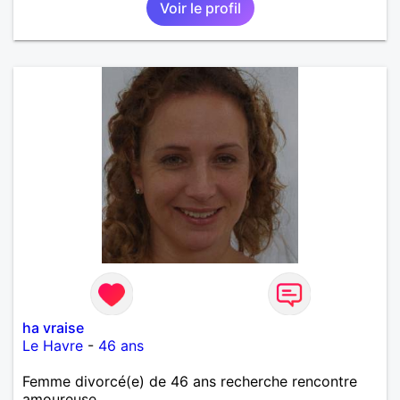
Voir le profil
ha vraise
Le Havre
-
46 ans
Femme divorcé(e) de 46 ans recherche rencontre
amoureuse