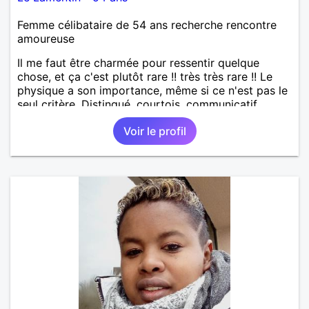
Femme célibataire de 54 ans recherche rencontre
amoureuse
Il me faut être charmée pour ressentir quelque
chose, et ça c'est plutôt rare !! très très rare !! Le
physique a son importance, même si ce n'est pas le
seul critère. Distingué, courtois, communicatif,
drôle, intelligent... Les bwabwas de services
Voir le profil
m'insupportent !!! Je recherche des contacts
résidant sur l'île ... les échanges à distance ne sont
pas dans mes prérogatives