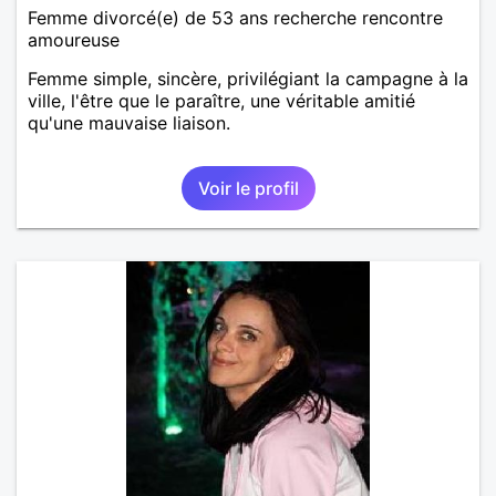
Femme divorcé(e) de 53 ans recherche rencontre
amoureuse
Femme simple, sincère, privilégiant la campagne à la
ville, l'être que le paraître, une véritable amitié
qu'une mauvaise liaison.
Voir le profil