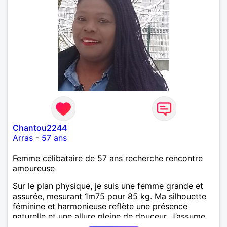
Chantou2244
Arras
-
57 ans
Femme célibataire de 57 ans recherche rencontre
amoureuse
Sur le plan physique, je suis une femme grande et
assurée, mesurant 1m75 pour 85 kg. Ma silhouette
féminine et harmonieuse reflète une présence
naturelle et une allure pleine de douceur. J’assume
mes formes avec confiance, et je prends soin de