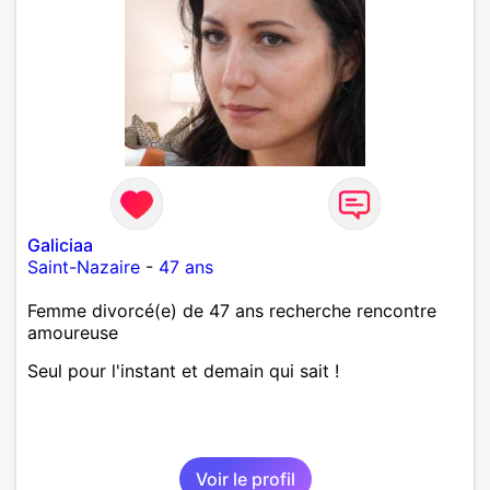
Galiciaa
Saint-Nazaire
-
47 ans
Femme divorcé(e) de 47 ans recherche rencontre
amoureuse
Seul pour l'instant et demain qui sait !
Voir le profil