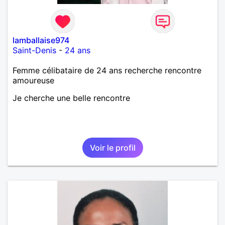
lamballaise974
Saint-Denis
-
24 ans
Femme célibataire de 24 ans recherche rencontre
amoureuse
Je cherche une belle rencontre
Voir le profil