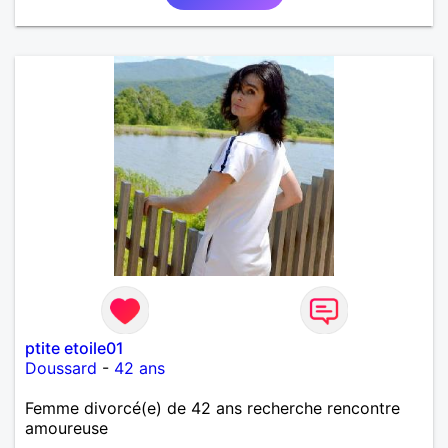
ptite etoile01
Doussard
-
42 ans
Femme divorcé(e) de 42 ans recherche rencontre
amoureuse