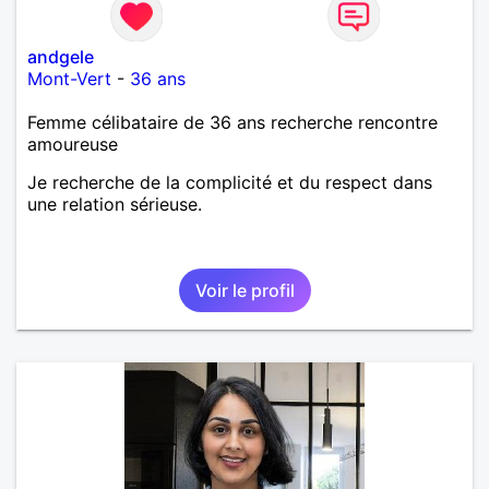
andgele
Mont-Vert
-
36 ans
Femme célibataire de 36 ans recherche rencontre
amoureuse
Je recherche de la complicité et du respect dans
une relation sérieuse.
Voir le profil