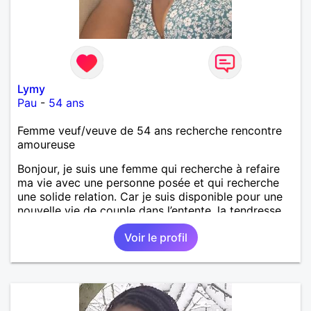
Lymy
Pau
-
54 ans
Femme veuf/veuve de 54 ans recherche rencontre
amoureuse
Bonjour, je suis une femme qui recherche à refaire
ma vie avec une personne posée et qui recherche
une solide relation. Car je suis disponible pour une
nouvelle vie de couple dans l’entente, la tendresse,
l’amour, l’harmonie la complicité. Le respect et enfin
Voir le profil
la fidélité.