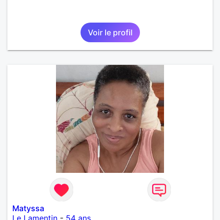
Voir le profil
Matyssa
Le Lamentin
-
54 ans