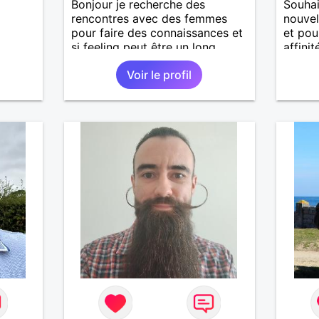
Bonjour je recherche des
Souhai
rencontres avec des femmes
nouvel
pour faire des connaissances et
et pour
si feeling peut être un long
affinité
chemin. Je laisse le destin nous
Voir le profil
guider. Je suis un homme simple
honnête et fidèle.