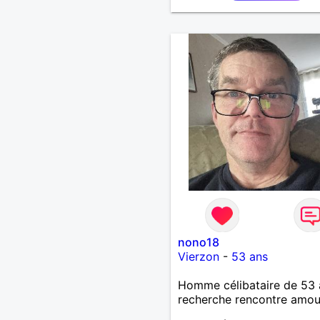
nono18
Vierzon
-
53 ans
Homme célibataire de 53 
recherche rencontre amo