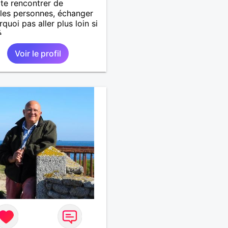
te rencontrer de
les personnes, échanger
quoi pas aller plus loin si
...
Voir le profil