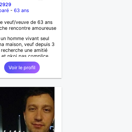
2929
oaré
-
63 ans
 veuf/veuve de 63 ans
che rencontre amoureuse
s un homme vivant seul
a maison, veuf depuis 3
e recherche une amitié
et pkoi pas complice
emme de la cinquantaine
Voir le profil
antaine passée . Aimerais
tir coquinette, pour se
des bisous et qui sait se
ir tous les deux !!!!