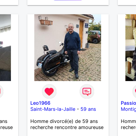
découv
c’est c
J’aime
avec q
simple
Leo1966
Passi
Saint-Mars-la-Jaille
-
59 ans
Monti
ans
Homme divorcé(e) de 59 ans
Homme 
ureuse
recherche rencontre amoureuse
recher