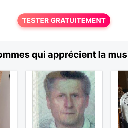
TESTER GRATUITEMENT
ommes qui apprécient la mus