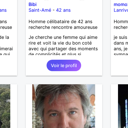
Bibi
momo
ans
Saint-Amé
-
42 ans
Lanriv
ans
Homme célibataire de 42 ans
Homme
ureuse
recherche rencontre amoureuse
recher
de la
Je cherche une femme qui aime
je sui
rire et voit la vie du bon coté
dans m
imerai
avec qui partager des moments
ans, j
e qui
de complicités et plus si
sympa 
elle
affinités.
avec f
Voir le profil
, je
à soix
imple
la sen
plicité
faire 
découvr
e me
vous