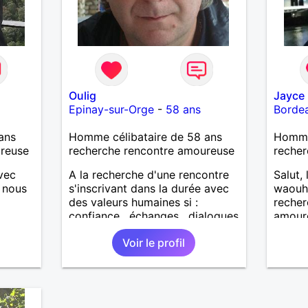
Oulig
Jayce
Epinay-sur-Orge
-
58 ans
Borde
ans
Homme célibataire de 58 ans
Homme 
ureuse
recherche rencontre amoureuse
recher
vec
A la recherche d'une rencontre
Salut,
l nous
s'inscrivant dans la durée avec
waouh 
des valeurs humaines si :
recher
confiance , échanges , dialogues
amoure
, fidélité , partage .... vous
petit 
Voir le profil
interpelle
de 7 a