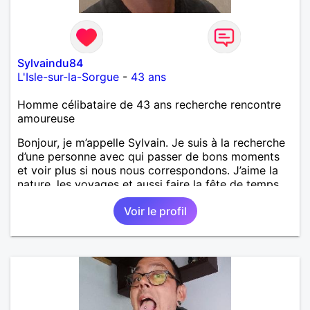
Sylvaindu84
L'Isle-sur-la-Sorgue
-
43 ans
Homme célibataire de 43 ans recherche rencontre
amoureuse
Bonjour, je m’appelle Sylvain. Je suis à la recherche
d’une personne avec qui passer de bons moments
et voir plus si nous nous correspondons. J’aime la
nature, les voyages et aussi faire la fête de temps
en temps ;-)Je suis papa d’un petit garçon de 7 ans
Voir le profil
dont je m’occupe en garde alternée. J’aime à peu
près tous les styles de musique. (Oui je suis pas
trop fan de Jul). Je fais du sport pour garder la
forme et plutôt agréable à regarder. (Enfin je le
pense en tout cas 😂)