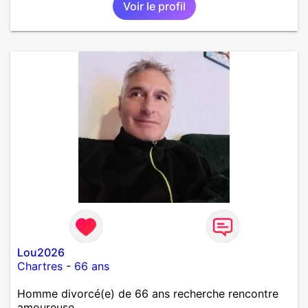
Voir le profil
personne non sérieuse merci. Recherche dans un
premier temps dialogue et apprendre à connaître la
personne puis dans un deuxième temps relation plus
sérieuse a voir une vie a deux. (2017 )Ma situation
professionnelle et agent de sécurité privée et
agents SIAP1. ET télésurveillance et vidéo
protection dans les casino supermarché. en CDI
Mes passions. Sont la robotique ,vtt ,Echeque
,astronomie . Service militaire belfort 35 régiment d
infanterie et engager sur 5 ans.de (1998 a 2003.)
Divers je fait en moyenne 6 km de marche par jour
a pieds. A la fin de mon travail a mon domicile. J 'ai
un rêve cet de construire une vie a deux en
harmonie. Si je pourrais lui décrocher la lune je le
ferais. A chaque fois que je vois un beau ciel étoilé
je rêve d' être avec quelqu'un.
Lou2026
Chartres
-
66 ans
Homme divorcé(e) de 66 ans recherche rencontre
amoureuse