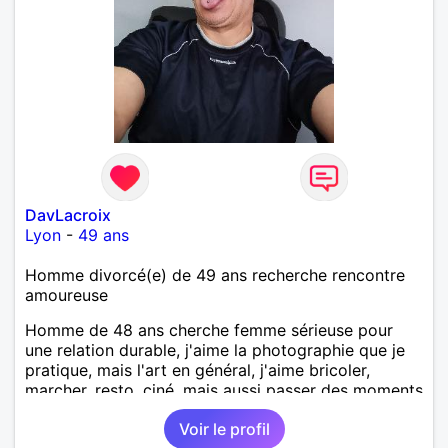
DavLacroix
Lyon
-
49 ans
Homme divorcé(e) de 49 ans recherche rencontre
amoureuse
Homme de 48 ans cherche femme sérieuse pour
une relation durable, j'aime la photographie que je
pratique, mais l'art en général, j'aime bricoler,
marcher, resto, ciné, mais aussi passer des moments
calme devant un bon film ou une série avec un
Voir le profil
plateau repas. le reste est à découvrir.