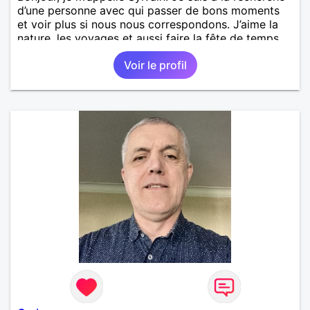
d’une personne avec qui passer de bons moments
et voir plus si nous nous correspondons. J’aime la
nature, les voyages et aussi faire la fête de temps
en temps ;-)Je suis papa d’un petit garçon de 7 ans
Voir le profil
dont je m’occupe en garde alternée. J’aime à peu
près tous les styles de musique. (Oui je suis pas
trop fan de Jul). Je fais du sport pour garder la
forme et plutôt agréable à regarder. (Enfin je le
pense en tout cas 😂)