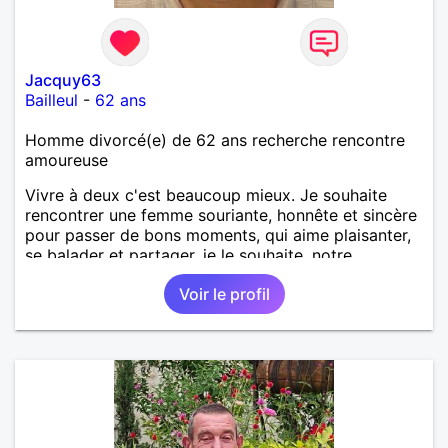
Jacquy63
Bailleul
-
62 ans
Homme divorcé(e) de 62 ans recherche rencontre
amoureuse
Vivre à deux c'est beaucoup mieux. Je souhaite
rencontrer une femme souriante, honnête et sincère
pour passer de bons moments, qui aime plaisanter,
se balader et partager, je le souhaite, notre
complicité. J'aime beaucoup les chantiers de
Voir le profil
randonnée pour se défouler, se relaxer, se détendre
et finalement prendre du bon temps. C'est difficile
de tout dire en quelques lignes. En revanche, vous
pouvez me contacter pour avoir plus
d'informations. A bientôt