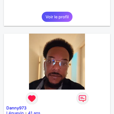
Voir le profil
Danny973
Léguevin
-
41 ans